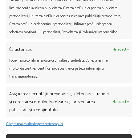
limitate pentru a selecta publicitatea, Crearea profilurilor pentru publicitate
personalizată, Utilizarea profilurilor pentru selectarea publicității personalizate,
Crearea profilurilor de conținut personalizat, Utilizarea profilurilor pentru
selectarea conținutului personalizat, Dezvoltarea și îmbunătățirea serviciilor.
Caracteristici
Mereu activ
Potrivirea și combinarea datelor din alte surse de date, Conectarea mai
multor dispozitive, Identificarea dispozitivelor pe baza informațiilor
transmise automat.
Asigurarea securității, prevenirea și detectarea fraudei
și corectarea erorilor, Furnizarea și prezentarea
Mereu activ
publicității și a conținutului.
Citește mai multe despre aceste scopuri