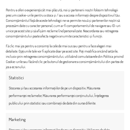
Pentru a oferi o experiență cât mai plăcută, noi și partenerii noștri folosim tehnologii
precum cookie-urile pentru a stoca și / sau a accesa informații despre dispozitivul tău.
Consimțământul față de aceste tehnologii ne va permite nouă și partenerilor noștri să
procesăm date cu caracter personal, cum ar fi comportamentul de navigare sau ID-uri
unice pe acest site și să afișăm reclame (ne)personalizate. Neacordarea sau retragerea
consimțământului poate afecta negativ anumite caracteristici și funcții.
Fă clic mai jos pentru a consimți la cele de mai sus sau pentru a face alegeri mai
detaliate. Opțiunile tale vor fi aplicate doar pe acest site. Poți modifica oricând setările,
inclusiv prin retragerea consimțământului, utilizând comutatoarele din Politica privind
Cookie-urile sau făcând clic pe butonul de gestionare a consimțământului din partea de
jos a ecranului.
Statistici
Stocarea și/sau accesarea informațiilor de pe un dispozitiv, Măsurarea
performanței reclamelor, Măsurarea performanței conținutului, Înțelegerea
publicului prin statistici sau combinații de date din surse diferite.
Marketing
Stocarea și/sau accesarea informațiilor de pe un dispozitiv, Utilizarea de date