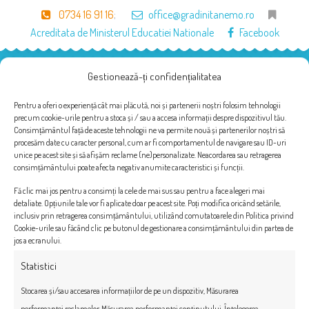
0734 16 91 16
;
office@gradinitanemo.ro
Acreditata de Ministerul Educatiei Nationale
Facebook
Gestionează-ți confidențialitatea
Pentru a oferi o experiență cât mai plăcută, noi și partenerii noștri folosim tehnologii
precum cookie-urile pentru a stoca și / sau a accesa informații despre dispozitivul tău.
Consimțământul față de aceste tehnologii ne va permite nouă și partenerilor noștri să
procesăm date cu caracter personal, cum ar fi comportamentul de navigare sau ID-uri
unice pe acest site și să afișăm reclame (ne)personalizate. Neacordarea sau retragerea
consimțământului poate afecta negativ anumite caracteristici și funcții.
Fă clic mai jos pentru a consimți la cele de mai sus sau pentru a face alegeri mai
detaliate. Opțiunile tale vor fi aplicate doar pe acest site. Poți modifica oricând setările,
Supraveghere Video
inclusiv prin retragerea consimțământului, utilizând comutatoarele din Politica privind
Cookie-urile sau făcând clic pe butonul de gestionare a consimțământului din partea de
jos a ecranului.
Mai mult
Statistici
Stocarea și/sau accesarea informațiilor de pe un dispozitiv, Măsurarea
performanței reclamelor, Măsurarea performanței conținutului, Înțelegerea