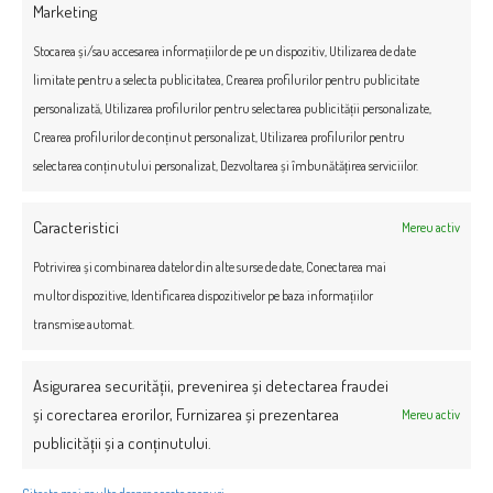
Marketing
Stocarea și/sau accesarea informațiilor de pe un dispozitiv, Utilizarea de date
limitate pentru a selecta publicitatea, Crearea profilurilor pentru publicitate
personalizată, Utilizarea profilurilor pentru selectarea publicității personalizate,
Crearea profilurilor de conținut personalizat, Utilizarea profilurilor pentru
selectarea conținutului personalizat, Dezvoltarea și îmbunătățirea serviciilor.
Caracteristici
Mereu activ
Potrivirea și combinarea datelor din alte surse de date, Conectarea mai
multor dispozitive, Identificarea dispozitivelor pe baza informațiilor
transmise automat.
Asigurarea securității, prevenirea și detectarea fraudei
și corectarea erorilor, Furnizarea și prezentarea
Mereu activ
publicității și a conținutului.