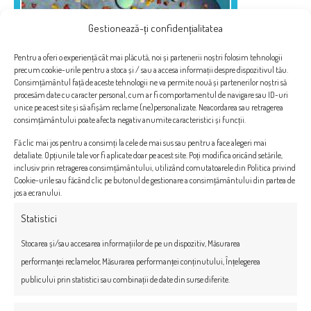
Gestionează-ți confidențialitatea
Pentru a oferi o experiență cât mai plăcută, noi și partenerii noștri folosim tehnologii
precum cookie-urile pentru a stoca și / sau a accesa informații despre dispozitivul tău.
Consimțământul față de aceste tehnologii ne va permite nouă și partenerilor noștri să
procesăm date cu caracter personal, cum ar fi comportamentul de navigare sau ID-uri
unice pe acest site și să afișăm reclame (ne)personalizate. Neacordarea sau retragerea
consimțământului poate afecta negativ anumite caracteristici și funcții.
Fă clic mai jos pentru a consimți la cele de mai sus sau pentru a face alegeri mai
detaliate. Opțiunile tale vor fi aplicate doar pe acest site. Poți modifica oricând setările,
inclusiv prin retragerea consimțământului, utilizând comutatoarele din Politica privind
Cookie-urile sau făcând clic pe butonul de gestionare a consimțământului din partea de
jos a ecranului.
Statistici
Stocarea și/sau accesarea informațiilor de pe un dispozitiv, Măsurarea
performanței reclamelor, Măsurarea performanței conținutului, Înțelegerea
publicului prin statistici sau combinații de date din surse diferite.