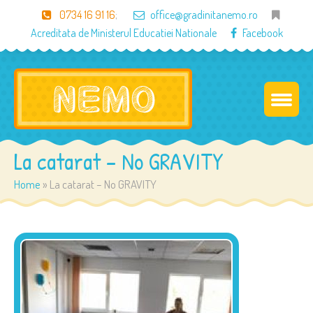
0734 16 91 16
;
office@gradinitanemo.ro
Acreditata de Ministerul Educatiei Nationale
Facebook
La catarat – No GRAVITY
Home
»
La catarat – No GRAVITY